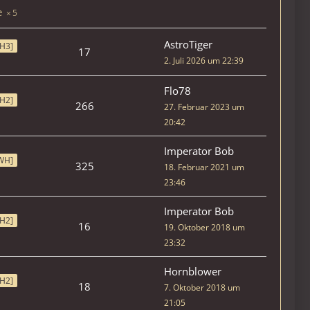
5
AstroTiger
H3]
17
2. Juli 2026 um 22:39
Flo78
H2]
266
27. Februar 2023 um
20:42
Imperator Bob
WH]
325
18. Februar 2021 um
23:46
Imperator Bob
H2]
16
19. Oktober 2018 um
23:32
Hornblower
H2]
18
7. Oktober 2018 um
21:05