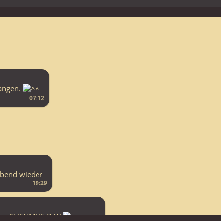
gangen.
07:12
Abend wieder
19:29
it dem SHENMUE-DAY