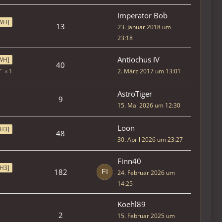
Imperator Bob
WH]
13
23. Januar 2018 um
23:18
Antiochus IV
WH]
40
2. März 2017 um 13:01
1
AstroTiger
9
15. Mai 2026 um 12:30
Loon
H3]
48
30. April 2026 um 23:27
Finn40
H3]
182
24. Februar 2026 um
14:25
Koehl89
2
15. Februar 2025 um