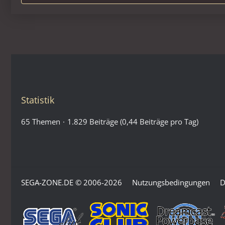
Kymoon
Happy Birthday Sega Zone
20:36
Psyva
Happy Birthday
18:11
Statistik
AstroTiger
65 Themen
1.829 Beiträge (0,44 Beiträge pro Tag)
14:01
AstroTiger
18:11
SEGA-ZONE.DE © 2006-2026
Nutzungsbedingungen
D
Kymoon
19:28