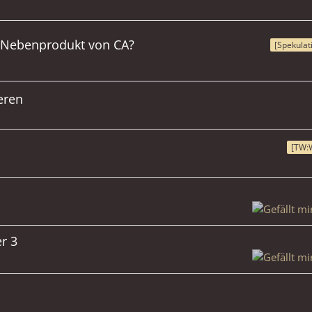
 Nebenprodukt von CA?
[Spekulat
eren
[TW:
r 3