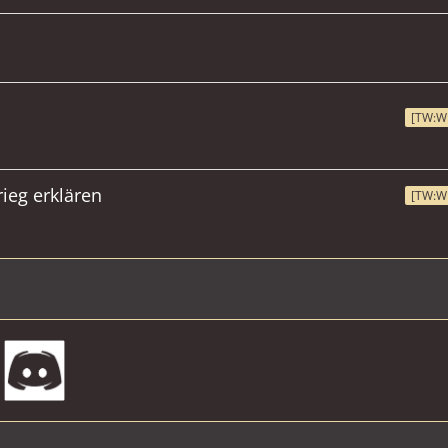
[TW:W
ieg erklären
[TW:W