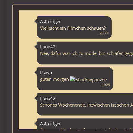
AstroTiger
Vielleicht ein Filmchen schauen?
20:11
Luna42
Nee, dafür war ich zu müde, bin schlafen ge
Psyva
guten morgen
11:29
Luna42
Schönes Wochenende, inzwischen ist schon 
AstroTiger
Eine neue Woche ist da ... startet direkt m