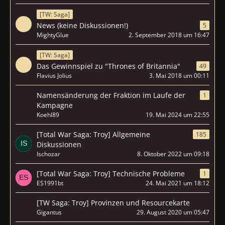
[TW: Saga]
News (keine Diskussionen!)
5
MightyGlue
2. September 2018 um 16:47
[TW: Saga]
Das Gewinnspiel zu "Thrones of Britannia"
49
Flavius Jolius
3. Mai 2018 um 00:11
Namensänderung der Fraktion im Laufe der
1
Kampagne
Koehl89
19. Mai 2024 um 22:55
[Total War Saga: Troy] Allgemeine
185
Diskussionen
Ischozar
8. Oktober 2022 um 09:18
[Total War Saga: Troy] Technische Probleme
1
ES1991bt
24. Mai 2021 um 18:12
[TW Saga: Troy] Provinzen und Resourcekarte
Gigantus
29. August 2020 um 05:47