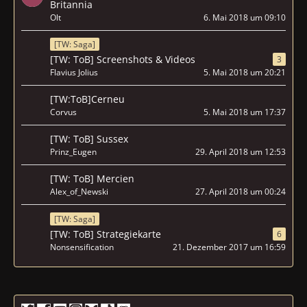
Britannia
Olt
6. Mai 2018 um 09:10
[TW: Saga]
[TW: ToB] Screenshots & Videos
3
Flavius Jolius
5. Mai 2018 um 20:21
[TW:ToB]Cerneu
Corvus
5. Mai 2018 um 17:37
[TW: ToB] Sussex
Prinz_Eugen
29. April 2018 um 12:53
[TW: ToB] Mercien
Alex_of_Newski
27. April 2018 um 00:24
[TW: Saga]
[TW: ToB] Strategiekarte
6
Nonsensification
21. Dezember 2017 um 16:59