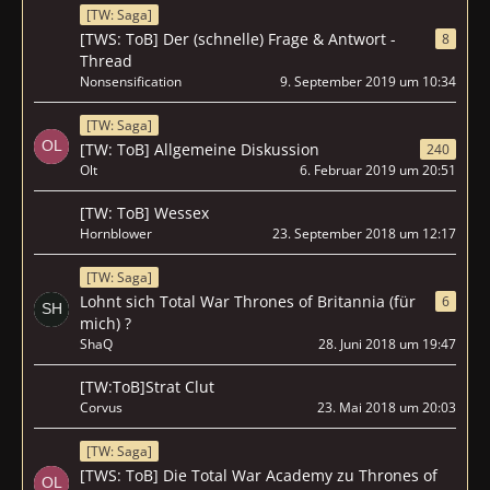
[TW: Saga]
[TWS: ToB] Der (schnelle) Frage & Antwort -
8
Thread
Nonsensification
9. September 2019 um 10:34
[TW: Saga]
[TW: ToB] Allgemeine Diskussion
240
Olt
6. Februar 2019 um 20:51
[TW: ToB] Wessex
Hornblower
23. September 2018 um 12:17
[TW: Saga]
Lohnt sich Total War Thrones of Britannia (für
6
mich) ?
ShaQ
28. Juni 2018 um 19:47
[TW:ToB]Strat Clut
Corvus
23. Mai 2018 um 20:03
[TW: Saga]
[TWS: ToB] Die Total War Academy zu Thrones of