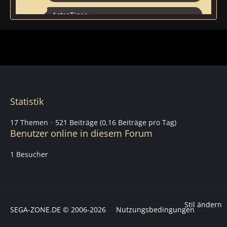
AstroTiger
Eine neue Woche ist da ... startet direkt
mit dem SHENMUE-DAY
11:55
Kymoon
Happy Birthday Sega Zone
20:36
Statistik
Psyva
Happy Birthday
17 Themen
521 Beiträge (0,16 Beiträge pro Tag)
18:11
Benutzer online in diesem Forum
AstroTiger
1 Besucher
14:01
AstroTiger
Stil ändern
SEGA-ZONE.DE © 2006-2026
Nutzungsbedingungen
18:11