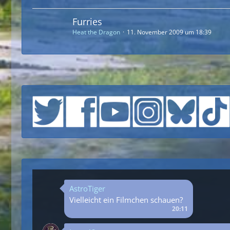
Furries
Heat the Dragon
11. November 2009 um 18:39
AstroTiger
Vielleicht ein Filmchen schauen?
20:11