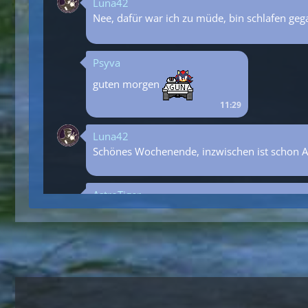
Luna42
Nee, dafür war ich zu müde, bin schlafen ge
Psyva
guten morgen
11:29
Luna42
Schönes Wochenende, inzwischen ist schon 
AstroTiger
Eine neue Woche ist da ... startet direkt m
Kymoon
Happy Birthday Sega Zone
20:36