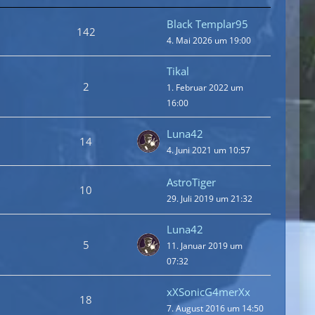
Black Templar95
142
4. Mai 2026 um 19:00
Tikal
2
1. Februar 2022 um
16:00
Luna42
14
4. Juni 2021 um 10:57
AstroTiger
10
29. Juli 2019 um 21:32
Luna42
5
11. Januar 2019 um
07:32
xXSonicG4merXx
18
7. August 2016 um 14:50