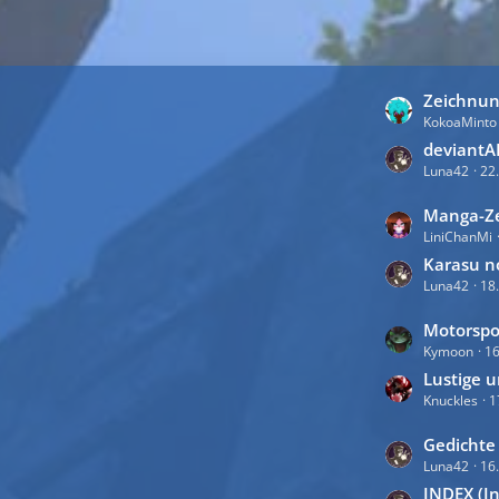
L
Zeichnun
KokoaMinto
e
t
deviantA
Luna42
22
z
t
L
Manga-Ze
e
LiniChanMi
e
B
t
Karasu n
e
Luna42
18.
z
i
t
t
L
Motorspo
e
r
Kymoon
16
e
B
ä
t
Lustige u
e
g
Knuckles
1
z
i
e
t
t
L
Gedichte
e
r
Luna42
16
e
B
ä
t
INDEX (In