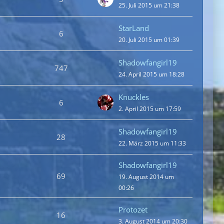
25. Juli 2015 um 21:38
StarLand
6
20. Juli 2015 um 01:39
Shadowfangirl19
747
24. April 2015 um 18:28
Knuckles
6
2. April 2015 um 17:59
Shadowfangirl19
28
22. März 2015 um 11:33
Shadowfangirl19
69
19. August 2014 um
00:26
Protozet
16
3. August 2014 um 20:30