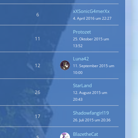
xXSonicG4merXx
6
4. April 2016 um 22:27
Protozet
11
25. Oktober 2015 um
13:52
Luna42
12
11. September 2015 um
10:00
StarLand
26
12. August 2015 um
20:43
Shadowfangirl19
17
26. Juli 2015 um 20:36
BlazetheCat
5