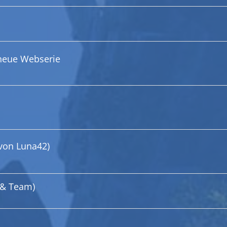
 neue Webserie
(von Luna42)
 & Team)