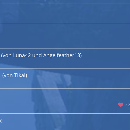
i (von Luna42 und Angelfeather13)
(von Tikal)
2
ie