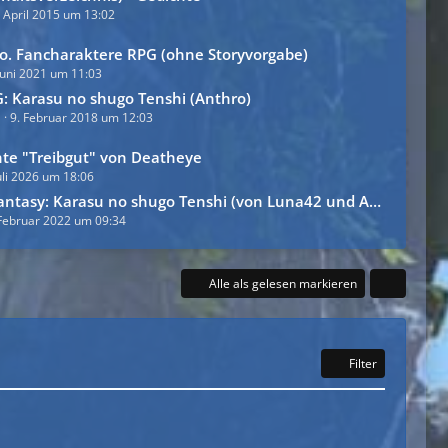
. April 2015 um 13:02
Co. Fancharaktere RPG (ohne Storyvorgabe)
Juni 2021 um 11:03
G: Karasu no shugo Tenshi (Anthro)
9. Februar 2018 um 12:03
hte "Treibgut" von Deatheye
uli 2026 um 18:06
tasy: Karasu no shugo Tenshi (von Luna42 und Angelfeather13)
 Februar 2022 um 09:34
Alle als gelesen markieren
Filter