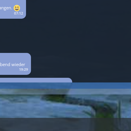
gangen.
07:12
Abend wieder
19:29
it dem SHENMUE-DAY
11:55