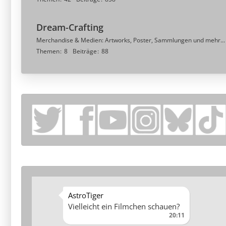
Dream-Crafting
Merchandise & Medien: Artworks, Poster, Sammlungen und mehr...
Themen
8
Beiträge
88
AstroTiger
Vielleicht ein Filmchen schauen?
20:11