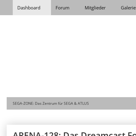
Dashboard
Forum
Mitglieder
Galerie
SEGA-ZONE: Das Zentrum für SEGA & ATLUS
ARENA-128: Das Dreamcast F