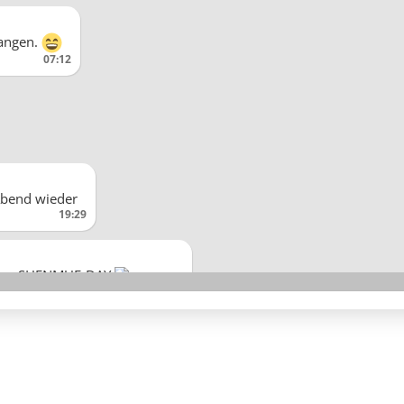
gangen.
07:12
Abend wieder
19:29
it dem SHENMUE-DAY
11:55