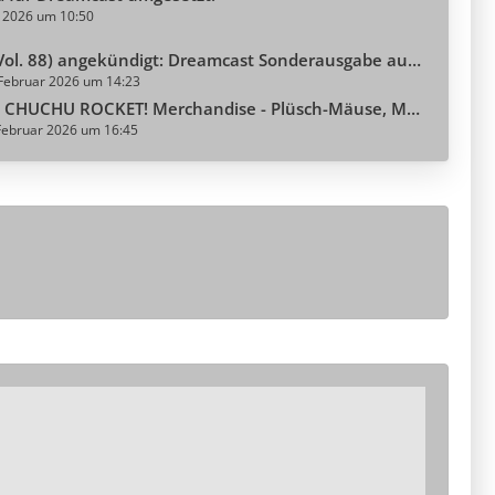
li 2026 um 10:50
l. 88) angekündigt: Dreamcast Sonderausgabe aus Japan
 Februar 2026 um 14:23
ROCKET! Merchandise - Plüsch-Mäuse, Münze, Trading Cards, Klamotten und mehr ...
Februar 2026 um 16:45