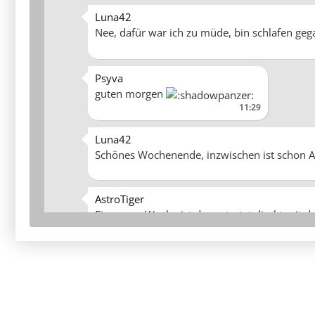
Luna42
Nee, dafür war ich zu müde, bin schlafen ge
Psyva
guten morgen
11:29
Luna42
Schönes Wochenende, inzwischen ist schon 
AstroTiger
Eine neue Woche ist da ... startet direkt m
Kymoon
Happy Birthday Sega Zone
20:36