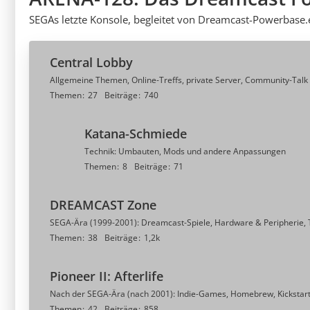
SEGAs letzte Konsole, begleitet von Dreamcast-Powerbase
Central Lobby
Allgemeine Themen, Online-Treffs, private Server, Community-Talk
Themen
27
Beiträge
740
Katana-Schmiede
Technik: Umbauten, Mods und andere Anpassungen
Themen
8
Beiträge
71
DREAMCAST Zone
SEGA-Ära (1999-2001): Dreamcast-Spiele, Hardware & Peripherie, T
Themen
38
Beiträge
1,2k
Pioneer II: Afterlife
Nach der SEGA-Ära (nach 2001): Indie-Games, Homebrew, Kickstarte
Themen
42
Beiträge
858