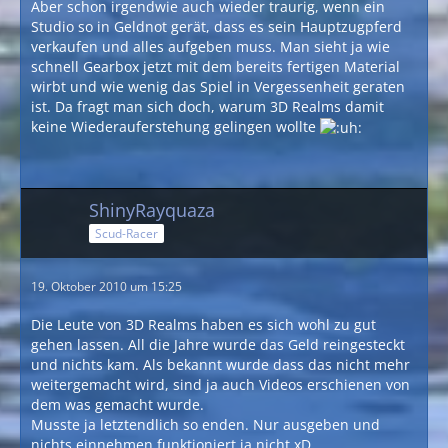
Aber schon irgendwie auch wieder traurig, wenn ein
Studio so in Geldnot gerät, dass es sein Hauptzugpferd
verkaufen und alles aufgeben muss. Man sieht ja wie
schnell Gearbox jetzt mit dem bereits fertigen Material
wirbt und wie wenig das Spiel in Vergessenheit geraten
ist. Da fragt man sich doch, warum 3D Realms damit
keine Wiederauferstehung gelingen wollte
ShinyRayquaza
Scud-Racer
19. Oktober 2010 um 15:25
Die Leute von 3D Realms haben es sich wohl zu gut
gehen lassen. All die Jahre wurde das Geld reingesteckt
und nichts kam. Als bekannt wurde dass das nicht mehr
weitergemacht wird, sind ja auch Videos erschienen von
dem was gemacht wurde.
Musste ja letztendlich so enden. Nur ausgeben und
nichts einnehmen funktioniert ja nicht xD