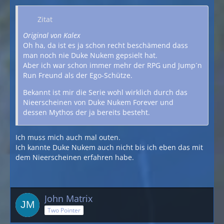
Zitat
Original von Kalex
Oh ha, da ist es ja schon recht beschämend dass
man noch nie Duke Nukem gepsielt hat.
Aber ich war schon immer mehr der RPG und Jump´n
Run Freund als der Ego-Schütze.
Bekannt ist mir die Serie wohl wirklich durch das
Nieerscheinen von Duke Nukem Forever und
dessen Mythos der ja bereits besteht.
Ich muss mich auch mal outen.
Ich kannte Duke Nukem auch nicht bis ich eben das mit
dem Nieerscheinen erfahren habe.
John Matrix
Two Pointer