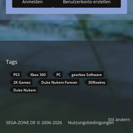
Anmelden
Benutzerkonto erstellen
Tags
PS3
Xbox 360
PC
gearbox Software
2K Games
Duke Nukem Forever
3DRealms
Duke Nukem
Stil ändern
SEGA-ZONE.DE © 2006-2026
Nutzungsbedingungen