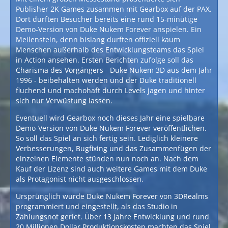
Publisher 2K Games zusammen mit Gearbox auf der PAX.
Dort durften Besucher bereits eine rund 15-minütige
Demo-Version von Duke Nukem Forever anspielen. Ein
Meilenstein, denn bislang durften offiziell kaum
Menschen außerhalb des Entwicklungsteams das Spiel
in Action ansehen. Ersten Berichten zufolge soll das
Charisma des Vorgängers - Duke Nukem 3D aus dem Jahr
1996 - beibehalten werden und der Duke traditionell
fluchend und machohaft durch Levels jagen und hinter
sich nur Verwüstung lassen.
Eventuell wird Gearbox noch dieses Jahr eine spielbare
Demo-Version von Duke Nukem Forever veröffentlichen.
So soll das Spiel an sich fertig sein. Lediglich kleinere
Verbesserungen, Bugfixing und das Zusammenfügen der
einzelnen Elemente stünden nun noch an. Nach dem
Kauf der Lizenz sind auch weitere Games mit dem Duke
als Protagonist nicht ausgeschlossen.
Ursprünglich wurde Duke Nukem Forever von 3DRealms
programmiert und eingestellt, als das Studio in
Zahlungsnot geriet. Über 13 Jahre Entwicklung und rund
20 Millionen Dollar Produktionskosten machten das Spiel