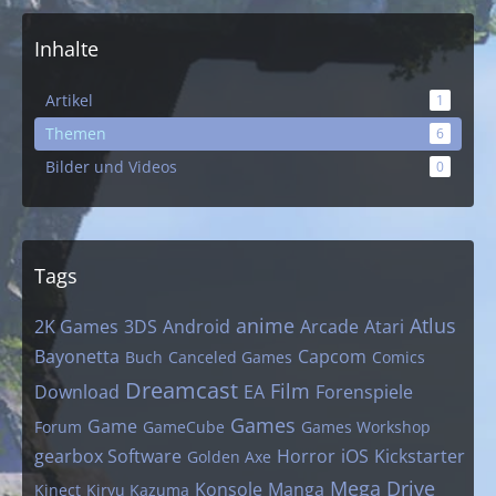
Inhalte
Artikel
1
Themen
6
Bilder und Videos
0
Tags
anime
Atlus
2K Games
3DS
Android
Arcade
Atari
Bayonetta
Capcom
Buch
Canceled Games
Comics
Dreamcast
Film
Download
EA
Forenspiele
Games
Game
Forum
GameCube
Games Workshop
gearbox Software
Horror
iOS
Kickstarter
Golden Axe
Mega Drive
Konsole
Manga
Kinect
Kiryu Kazuma