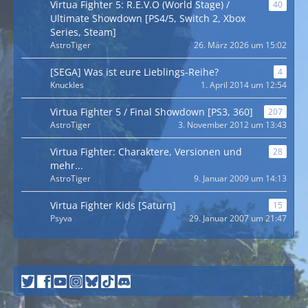
Virtua Fighter 5: R.E.V.O (World Stage) /
40
Ultimate Showdown [PS4/5, Switch 2, Xbox
Series, Steam]
AstroTiger
26. März 2026 um 15:02
[SEGA] Was ist eure Lieblings-Reihe?
4
Knuckles
1. April 2014 um 12:54
Virtua Fighter 5 / Final Showdown [PS3, 360]
207
AstroTiger
3. November 2012 um 13:43
Virtua Fighter: Charaktere, Versionen und
28
mehr...
AstroTiger
9. Januar 2009 um 14:13
Virtua Fighter Kids [Saturn]
15
Psyva
29. Januar 2007 um 21:47