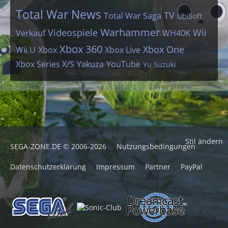
Total War News
TV
Total War Saga
UbiSoft
Warhammer
Videospiele
Wii
Verkauf
WH40K
Xbox 360
Xbox One
Wii U
Xbox
Xbox Live
Xbox Series X/S
Yakuza
YouTube
Yu Suzuki
Stil ändern
SEGA-ZONE.DE © 2006-2026
Nutzungsbedingungen
Datenschutzerklärung
Impressum
Partner
PayPal