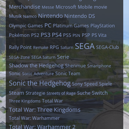
Merchandise
Microsoft
Mobile
movie
Messe
Nintendo
Nintendo DS
Musik
Namco
PC
Olympic Games
Platinum Games
PlayStation
PS3
PS4
Pokémon
PS2
PS5
PSP
PS Vita
PSN
SEGA
Rally Point
RPG
SEGA-Club
Remake
Saturn
Serie
SEGA-Zone
SEGA Saturn
Shadow the Hedgehog
Shenmue
Smartphone
Sonic
Sonic Team
Sonic Adventure
Sonic the Hedgehog
Sony
Speed
Spiele
Steam
Switch
Strategie
Suche
Streets of Rage
Total War
Three Kingdoms
Total War: Three Kingdoms
Total War: Warhammer
Total War: Warhammer 2