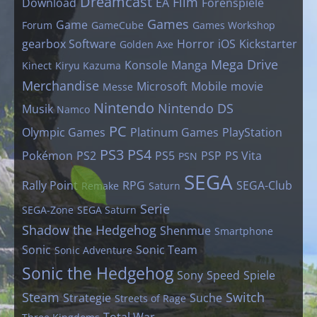
Dreamcast
Film
Download
EA
Forenspiele
Games
Game
Forum
GameCube
Games Workshop
gearbox Software
Horror
iOS
Kickstarter
Golden Axe
Mega Drive
Konsole
Manga
Kinect
Kiryu Kazuma
Merchandise
Microsoft
Mobile
movie
Messe
Nintendo
Nintendo DS
Musik
Namco
PC
Olympic Games
Platinum Games
PlayStation
PS3
PS4
Pokémon
PS2
PS5
PSP
PS Vita
PSN
SEGA
Rally Point
RPG
SEGA-Club
Remake
Saturn
Serie
SEGA-Zone
SEGA Saturn
Shadow the Hedgehog
Shenmue
Smartphone
Sonic
Sonic Team
Sonic Adventure
Sonic the Hedgehog
Sony
Speed
Spiele
Steam
Switch
Strategie
Suche
Streets of Rage
Total War