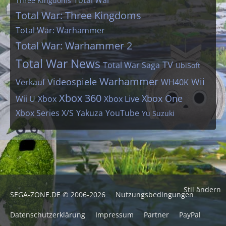
Three Kingdoms
Total War: Three Kingdoms
Total War: Warhammer
Total War: Warhammer 2
Total War News
TV
Total War Saga
UbiSoft
Warhammer
Videospiele
Wii
Verkauf
WH40K
Xbox 360
Xbox One
Wii U
Xbox
Xbox Live
Xbox Series X/S
Yakuza
YouTube
Yu Suzuki
Stil ändern
SEGA-ZONE.DE © 2006-2026
Nutzungsbedingungen
Datenschutzerklärung
Impressum
Partner
PayPal