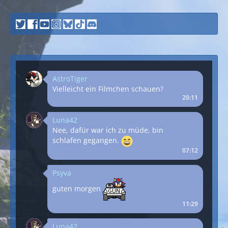
AstroTiger
Vielleicht ein Filmchen schauen?
20:11
Luna42
Nee, dafür war ich zu müde, bin
schlafen gegangen.
07:12
Psyva
guten morgen
11:29
Luna42