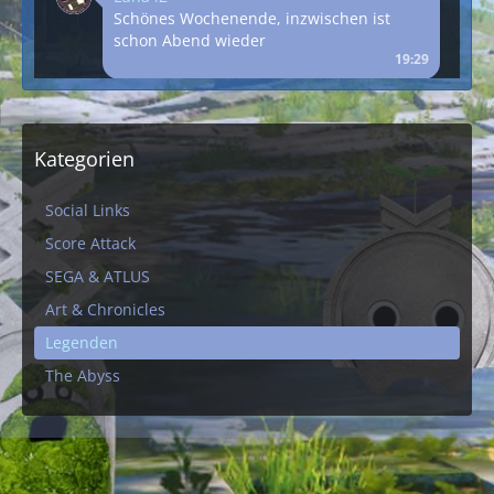
Schönes Wochenende, inzwischen ist
schon Abend wieder
19:29
AstroTiger
Eine neue Woche ist da ... startet direkt
mit dem SHENMUE-DAY
Kategorien
11:55
Social Links
Kymoon
Score Attack
Happy Birthday Sega Zone
SEGA & ATLUS
20:36
Art & Chronicles
Legenden
Psyva
The Abyss
Happy Birthday
18:11
AstroTiger